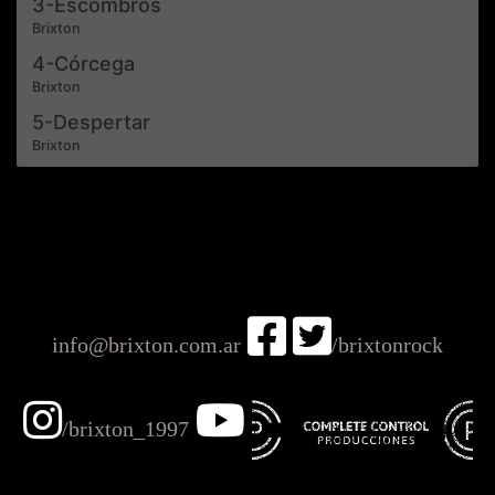
3-Escombros
Brixton
4-Córcega
Brixton
5-Despertar
Brixton
info@brixton.com.ar
/brixtonrock
/brixton_1997