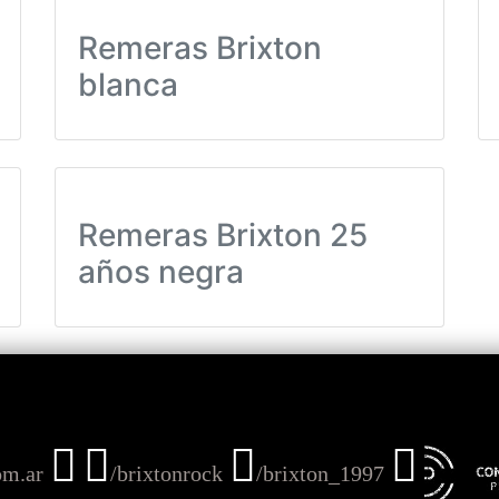
Remeras Brixton
blanca
Remeras Brixton 25
años negra
om.ar
/brixtonrock
/brixton_1997